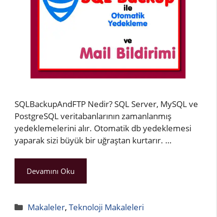
SQLBackupAndFTP Nedir? SQL Server, MySQL ve
PostgreSQL veritabanlarının zamanlanmış
yedeklemelerini alır. Otomatik db yedeklemesi
yaparak sizi büyük bir uğraştan kurtarır. …
Devamını Oku
Kategoriler
Makaleler
,
Teknoloji Makaleleri