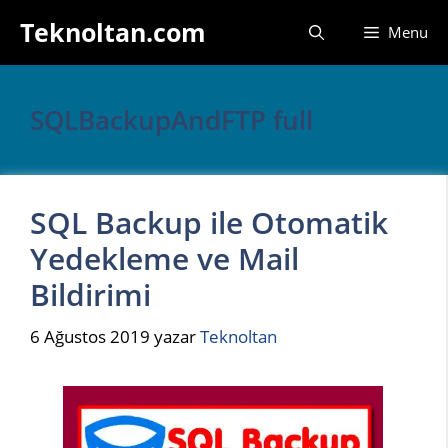
İçeriğe
Teknoltan.com
Menu
atla
SQLBackupAndFTP full
SQL Backup ile Otomatik
Yedekleme ve Mail
Bildirimi
6 Ağustos 2019
yazar
Teknoltan