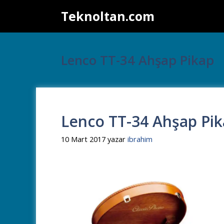
İçeriğe
Teknoltan.com
atla
Lenco TT-34 Ahşap Pikap
Lenco TT-34 Ahşap Pika
10 Mart 2017
yazar
ibrahim