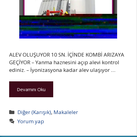
ALEV OLUŞUYOR 10 SN. İÇİNDE KOMBİ ARIZAYA
GEÇİYOR – Yanma haznesini açıp alevi kontrol
ediniz. – İyonizasyona kadar alev ulaşıyor …
Devamını Oku
Kategoriler
Diğer (Karışık)
,
Makaleler
Yorum yap