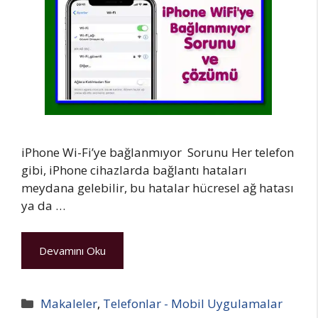
iPhone Wi-Fi’ye bağlanmıyor Sorunu Her telefon
gibi, iPhone cihazlarda bağlantı hataları
meydana gelebilir, bu hatalar hücresel ağ hatası
ya da …
Devamını Oku
Kategoriler
Makaleler
,
Telefonlar - Mobil Uygulamalar