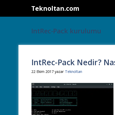
İçeriğe
Teknoltan.com
atla
IntRec-Pack kurulumu
IntRec-Pack Nedir? Nas
22 Ekim 2017
yazar
Teknoltan