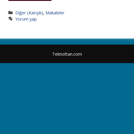
Kategoriler
Diğer (Karışık)
,
Makaleler
Yorum yap
Teknoltan.com