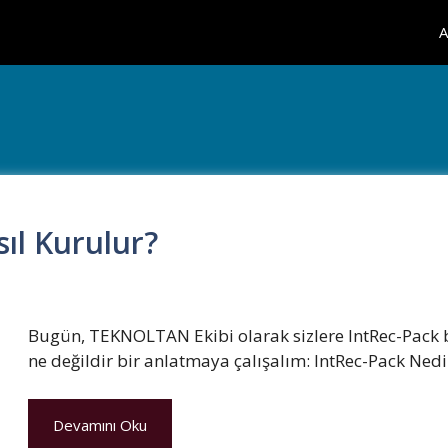
A
ıl Kurulur?
Bugün, TEKNOLTAN Ekibi olarak sizlere IntRec-Pack be
ne değildir bir anlatmaya çalışalım: IntRec-Pack Nedir
Devamını Oku