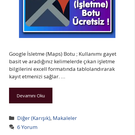
Google İsletme (Maps) Botu ; Kullanımı gayet
basit ve aradığınız kelimelerde çıkan işletme
bilgilerini excell formatında tablolandırarak
kayıt etmenizi sağlar. …
Devamını Oku
Kategoriler
Diğer (Karışık)
,
Makaleler
6 Yorum