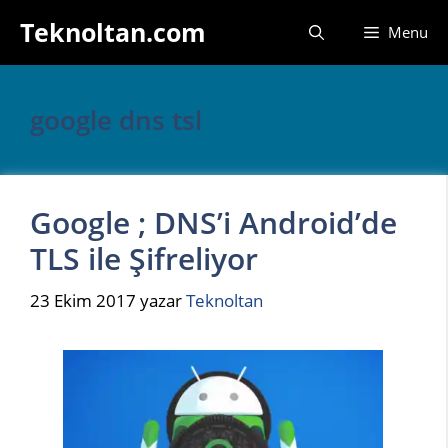
İçeriğe
Teknoltan.com
Menu
atla
google dns tsl
Google ; DNS’i Android’de
TLS ile Şifreliyor
23 Ekim 2017
yazar
Teknoltan