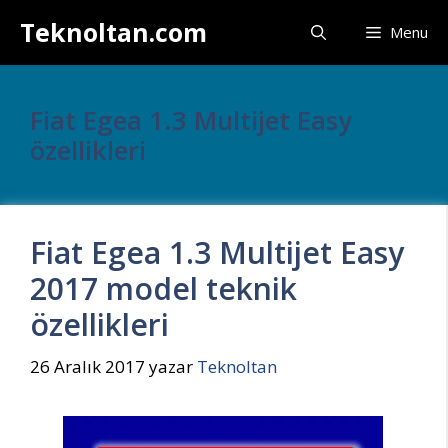
İçeriğe
Teknoltan.com
Menu
atla
Fiat Egea 1.3 Multijet Easy
özellikleri
Fiat Egea 1.3 Multijet Easy
2017 model teknik
özellikleri
26 Aralık 2017
yazar
Teknoltan