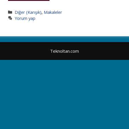
Kategoriler
Diğer (Karışık)
,
Makaleler
Yorum yap
Teknoltan.com