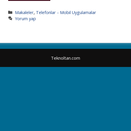
Kategoriler
Makaleler
,
Telefonlar - Mobil Uygulamalar
Yorum yap
Teknoltan.com