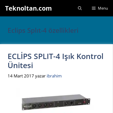
İçeriğe
Teknoltan.com
Menu
atla
Eclips Splıt-4 özellikleri
ECLİPS SPLIT-4 Işık Kontrol
Ünitesi
14 Mart 2017
yazar
ibrahim