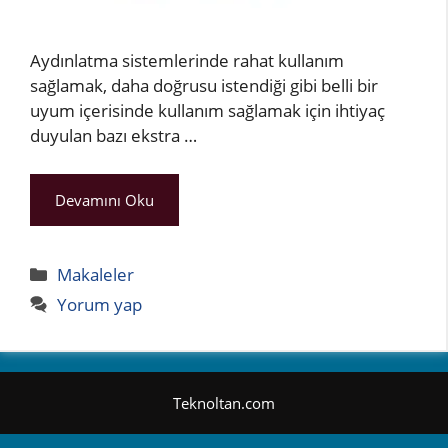
Aydınlatma sistemlerinde rahat kullanım
sağlamak, daha doğrusu istendiği gibi belli bir
uyum içerisinde kullanım sağlamak için ihtiyaç
duyulan bazı ekstra …
Devamını Oku
Kategoriler
Makaleler
Yorum yap
Teknoltan.com