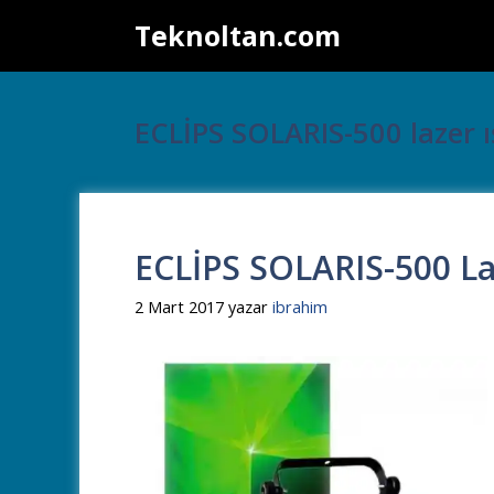
İçeriğe
Teknoltan.com
atla
ECLİPS SOLARIS-500 lazer ı
ECLİPS SOLARIS-500 La
2 Mart 2017
yazar
ibrahim