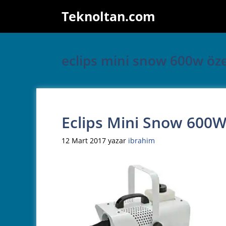
İçeriğe
Teknoltan.com
atla
eclips mini snow 600w özel
Eclips Mini Snow 600W
12 Mart 2017
yazar
ibrahim