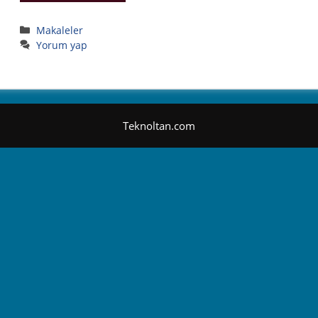
Kategoriler
Makaleler
Yorum yap
Teknoltan.com