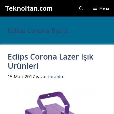
İçeriğe
Teknoltan.com
Menu
atla
Eclips Corona fiyatı
Eclips Corona Lazer Işık
Ürünleri
15 Mart 2017
yazar
ibrahim