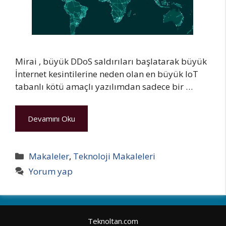
Mirai , büyük DDoS saldırıları başlatarak büyük
İnternet kesintilerine neden olan en büyük IoT
tabanlı kötü amaçlı yazılımdan sadece bir …
Devamını Oku
Kategoriler
Makaleler
,
Teknoloji Makaleleri
Yorum yap
Teknoltan.com