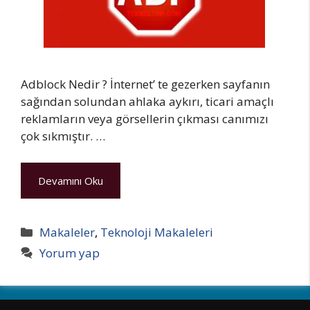
Adblock Nedir ? İnternet’ te gezerken sayfanın
sağından solundan ahlaka aykırı, ticari amaçlı
reklamların veya görsellerin çıkması canımızı
çok sıkmıştır. …
Devamını Oku
Kategoriler
Makaleler
,
Teknoloji Makaleleri
Yorum yap