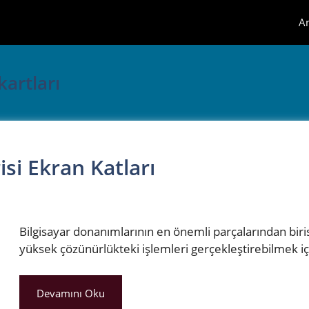
A
artları
si Ekran Katları
Bilgisayar donanımlarının en önemli parçalarından biris
yüksek çözünürlükteki işlemleri gerçekleştirebilmek iç
Devamını Oku