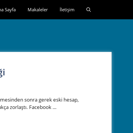
na Sayfa
Makaleler
İletişim
ği
emesinden sonra gerek eski hesap,
kça zorlaştı. Facebook …