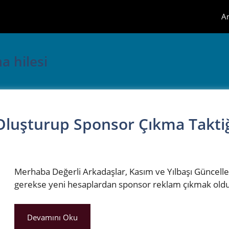
A
a hilesi
luşturup Sponsor Çıkma Takti
Merhaba Değerli Arkadaşlar, Kasım ve Yılbaşı Güncell
gerekse yeni hesaplardan sponsor reklam çıkmak oldu
Devamını Oku