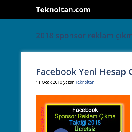
İçeriğe
Teknoltan.com
atla
2018 sponsor reklam çıkm
Facebook Yeni Hesap O
11 Ocak 2018
yazar
Teknoltan